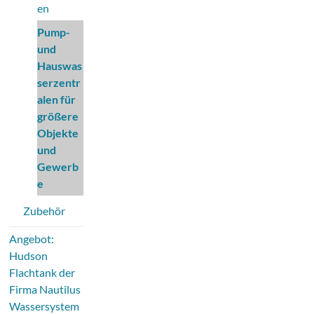
en
Pump-
und
Hauswas
serzentr
alen für
größere
Objekte
und
Gewerb
e
Zubehör
Angebot:
Hudson
Flachtank der
Firma Nautilus
Wassersystem