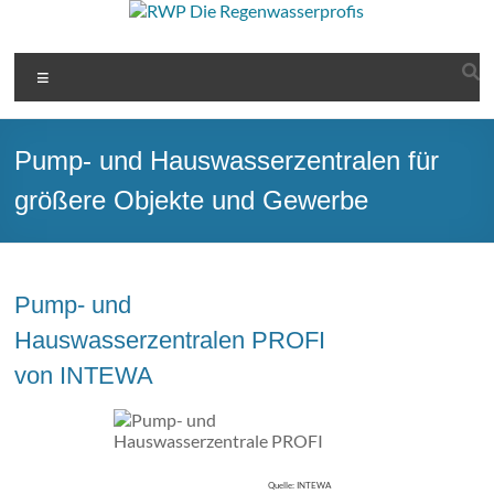
Zum
Inhalt
RWP
springen
Menü
Die
Regenwasserprofis
Pump- und Hauswasserzentralen für
Regenwassernutzung
größere Objekte und Gewerbe
vom
Fachmann
Pump- und
Hauswasserzentralen PROFI
von INTEWA
Quelle: INTEWA