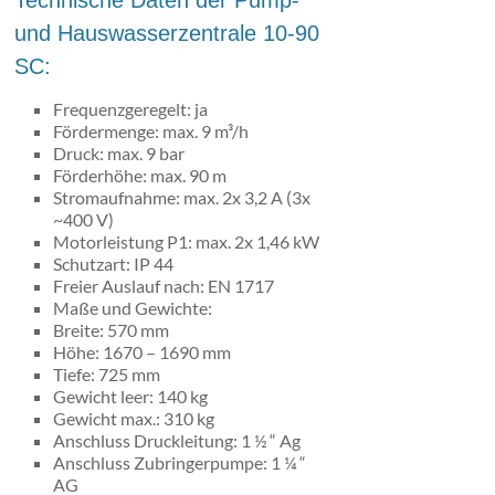
Technische Daten der Pump-
und Hauswasserzentrale 10-90
SC:
Frequenzgeregelt: ja
Fördermenge: max. 9 m³/h
Druck: max. 9 bar
Förderhöhe: max. 90 m
Stromaufnahme: max. 2x 3,2 A (3x
~400 V)
Motorleistung P1: max. 2x 1,46 kW
Schutzart: IP 44
Freier Auslauf nach: EN 1717
Maße und Gewichte:
Breite: 570 mm
Höhe: 1670 – 1690 mm
Tiefe: 725 mm
Gewicht leer: 140 kg
Gewicht max.: 310 kg
Anschluss Druckleitung: 1 ½ “ Ag
Anschluss Zubringerpumpe: 1 ¼ “
AG