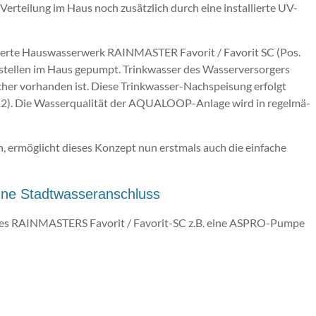
er­tei­lung im Haus noch zu­sätz­lich durch eine installierte UV-
u­er­te Haus­was­ser­werk RAIN­MAS­TER Favorit / Fa­vo­rit SC (Pos.
me­stel­len im Haus ge­pumpt. Trinkwasser des Wasserversorgers
er vorhanden ist. Diese Trinkwasser-Nach­spei­sung erfolgt
2). Die Was­ser­qua­li­tät der AQUALOOP-An­la­ge wird in re­gel­mä­
 er­mög­licht die­ses Kon­zept nun erst­mals auch die ein­fa­che
ne Stadtwasseranschluss
nes RAIN­MAS­TERS Fa­vo­rit / Favorit-SC z.B. eine ASPRO-Pumpe