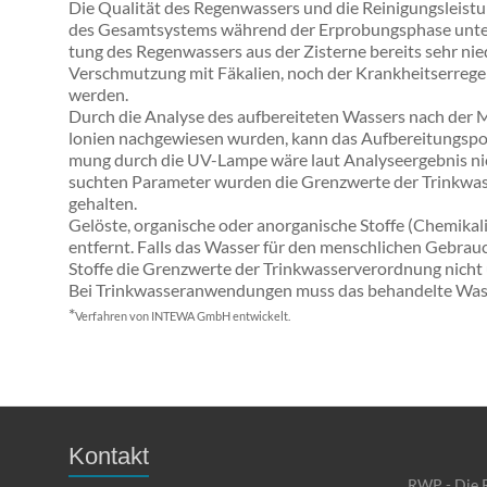
Die Qua­li­tät des Re­gen­was­sers und die Rei­ni­gungs­leis­
des Ge­samt­sys­tems während der Erprobungsphase un­ter­sucht
tung des Regenwas­sers aus der Zis­ter­ne be­reits sehr nied­r
Ver­schmut­zung mit Fä­ka­li­en, noch der Krank­heits­er­re­g
wer­den.
Durch die Ana­ly­se des auf­be­rei­te­ten Was­sers nach der Mi­kr
lo­ni­en nach­ge­wie­sen wur­den, kann das Auf­be­rei­tungs­po­
mung durch die UV-Lampe wäre laut Ana­ly­se­er­geb­nis nicht 
such­ten Pa­ra­me­ter wur­den die Grenz­wer­te der Trink­was
ge­hal­ten.
Gelöste, organische oder anorganische Stoffe (Chemikali
entfernt. Falls das Wasser für den menschlichen Gebrauc
Stoffe die Grenzwerte der Trinkwasserverordnung nicht 
Bei Trinkwasseranwendungen muss das behandelte Wass
*
Verfahren von INTEWA GmbH entwickelt.
Kontakt
RWP - Die 