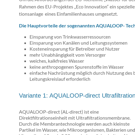
Rah­men des EU-Pro­jek­tes „Eco In­no­va­ti­on“ ein spe­zi
ti­ons­an­la­ge eines Ein­fa­mi­li­en­hau­ses um­ge­setzt.
Die Haupt­vor­tei­le der so­ge­nann­ten AQUALOOP- Tech­n
Einsparung von Trinkwasserressourcen
Einsparung von Kanälen und Leitungssystemen
Kosteneinsparung für Betreiber und Nutzer
mehr Unabhängigkeit vom Versorger
weiches, kalkfreies Wasser
keine anthropogenen Spurenstoffe im Wasser
einfache Nachrüstung möglich durch Nutzung des be
Leitungskreislauf erforderlich
Variante 1: AQUALOOP-direct Ultrafiltration
AQUALOOP-direct (AL‐direct) ist eine
Direktfiltrationseinheit mit Ultrafiltrationsmembrane.
Durch die Membrantechnologie werden auch kleinste
Partikel im Wasser, wie Mikroorganismen, Bakterien un