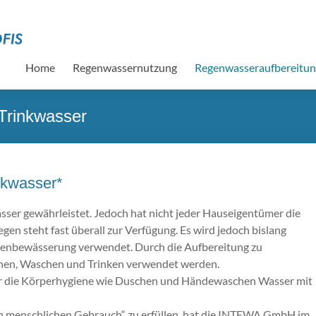
Home
Regenwassernutzung
Regenwasseraufbereitu
Trinkwasser
nkwasser*
­ser ge­währleistet. Je­doch hat nicht jeder Haus­ei­gen­tü­mer die
e­gen steht fast über­all zur Ver­fü­gung. Es wird je­doch bis­lang
­ten­be­wäs­se­rung ver­wen­det. Durch die Aufbereitung zu
chen, Waschen und Trinken verwendet werden.
r die Kör­per­hy­gie­ne wie Du­schen und Hän­de­wa­schen Was­ser mit
en mensch­li­chen Ge­brauch“ zu er­fül­len, hat die IN­TE­WA GmbH im