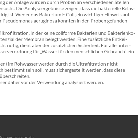
tung der An­la­ge wur­den durch Pro­ben an ver­schie­de­nen Stel­len
. Die Ana­ly­se­er­geb­nis­se zei­gen, dass die bak­te­ri­el­le Be­las­
ig ist. Weder das Bak­te­ri­um E.​Coli, ein wich­ti­ger Hin­weis auf
er Pseu­do­mo­nas aeru­gi­no­sa konn­ten in den Pro­ben ge­fun­den
o­fil­tra­ti­on, in der keine co­li­for­me Bak­te­ri­en und Bak­te­ri­en­ko­
ten­zi­al der Mem­bran be­legt wer­den. Eine zu­sätz­li­che Ent­kei­
nötig, dient aber der zu­sätz­li­chen Si­cher­heit. Für alle un­ter­
­ser­ver­ord­nung für „Was­ser für den mensch­li­chen Ge­brauch“ ein­
en) im Rohwasser werden durch die Ultrafiltration nicht
h bestimmt sein soll, muss sichergestellt werden, dass diese
überschreiten.
er daher vor der Verwendung analysiert werden.
Regenwasserprofis