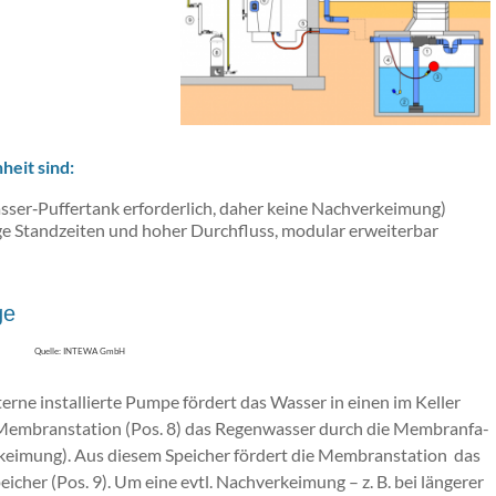
heit sind:
wasser‐Puffertank erforderlich, daher keine Nachverkeimung)
e Standzeiten und hoher Durchfluss, modular erweiterbar
ge
Quelle: INTEWA GmbH
terne installierte Pumpe fördert das Wasser in einen im Keller
­bran­sta­ti­on (Pos. 8) das Re­gen­was­ser durch die Mem­bran­fa­
(Ent­kei­mung). Aus diesem Speicher fördert die Membranstation das
cher (Pos. 9). Um eine evtl. Nach­ver­kei­mung – z. B. bei längerer