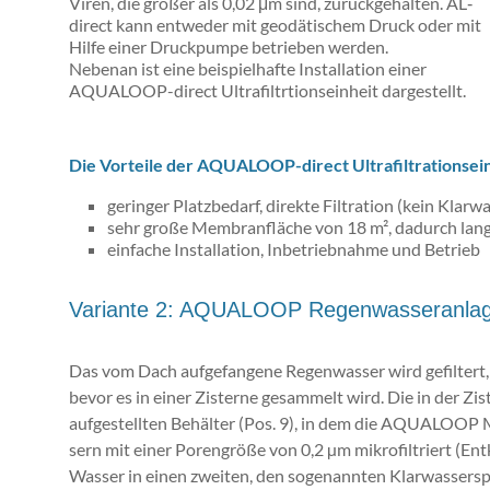
Viren, die größer als 0,02 μm sind, zurückgehalten. AL‐
direct kann entweder mit geodätischem Druck oder mit
Hilfe einer Druckpumpe betrieben werden.
Nebenan ist eine beispielhafte Installation einer
AQUALOOP-direct Ultrafiltrtionseinheit dargestellt.
Die Vorteile der AQUALOOP-direct Ultrafiltrationsein
geringer Platzbedarf, direkte Filtration (kein Klar
sehr große Membranfläche von 18 m², dadurch lang
einfache Installation, Inbetriebnahme und Betrieb
Variante 2: AQUALOOP Regenwasseranla
Das vom Dach aufgefangene Re­gen­was­ser wird gefiltert,
bevor es in einer Zisterne gesammelt wird. Die in der Zis
aufgestellten Behälter (Pos. 9), in dem die AQUALOOP Mem
sern mit einer Po­ren­grö­ße von 0,2 µm mi­kro­fil­triert 
Wasser in einen zweiten, den sogenannten Klar­was­ser­spei­