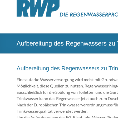
Zum
RWP
Inhalt
springen
Die
Regenwasserprofis
Regenwassernutzung
Aufbereitung des Regenwassers zu 
vom
Fachmann
Aufbereitung des Regenwassers zu Tri
Eine aut­ar­ke Was­ser­ver­sor­gung wird meist mit Grund­was
Mög­lich­keit, diese Quel­len zu nut­zen. Re­gen­was­ser hin­g
ausschließlich für die Spü­lung von Toi­let­ten und die Gar
Trinkwasser kann das Regenwasser jetzt auch zum Dus
Nach der Eu­ro­päi­schen Trink­was­ser­ver­ord­nung muss fü
Trink­was­ser­qua­li­tät ver­wen­det wer­den.
Um die An­for­de­run­gen der EG-Richt­li­nie „Was­ser für d