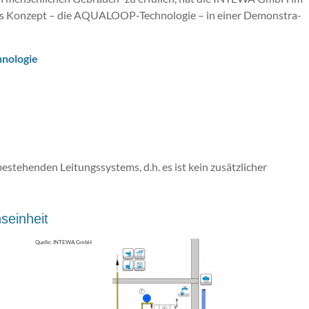
­el­les Kon­zept – die AQUALOOP-Technologie – in einer De­mons­tra­
o­lo­gie
stehenden Leitungssystems, d.h. es ist kein zusätzlicher
seinheit
Quelle: INTEWA GmbH
d