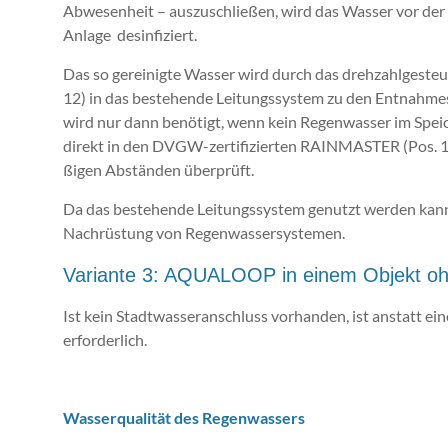
Abwesenheit – aus­zu­schlie­ßen, wird das Was­ser vor der V
Anlage des­in­fi­ziert.
Das so ge­rei­nig­te Was­ser wird durch das dreh­zahl­ge­ste
12) in das be­ste­hen­de Lei­tungs­sys­tem zu den Ent­nah­
wird nur dann benötigt, wenn kein Regenwasser im Speich
direkt in den DVGW-zer­ti­fi­zier­ten RAIN­MAS­TER (Pos. 1
ßi­gen Ab­stän­den über­prüft.
Da das be­ste­hen­de Lei­tungs­sys­tem genutzt wer­den kann,
Nach­rüs­tung von Re­gen­was­ser­sys­te­men.
Variante 3: AQUALOOP in einem Objekt oh
Ist kein Stadtwasseranschluss vorhanden, ist anstatt ei
erforderlich.
Wasserqualität des Regenwassers