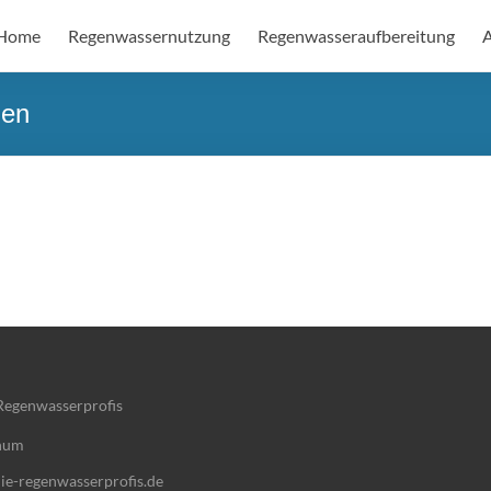
Home
Regenwassernutzung
Regenwasseraufbereitung
A
gen
Regenwasserprofis
hum
e-regenwasserprofis.de