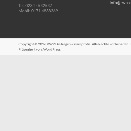
info@rwp-d
Tel. 0234 - 532537
Mobil: 0171 4838369
Copyright © 2026
RWP Die Regenwasserprofis
. Alle Rechte vorbehalten
Präsentiert von:
WordPress
.